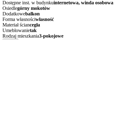
Dostępne inst. w budynku
internetowa, winda osobowa
Osiedle
górny mokotów
Dodatkowe
balkon
Forma własności
własność
Materiał ścian
cegła
Umeblowanie
tak
Rodzaj mieszkania
3-pokojowe
więcej
Opis oferty
Do wynajecia 3 pokoje na nowym na Mokotowie
(Warszawa, Mokotów, Karola
Lokal położony w świetnym punkcie, na nowoczesnym osiedlu, Eko Par
Pokój dzienny z jadalnią 19 m, kuchnia 7,4 m, hall 8,7 m, łazienka 6
Osiedle zamknięte, ochrona, kamery, monitoring.
Jest to apartament o wnętrzu zaprojektowanym przez architekta w st
czarnego granitu, meble robione na zamówienie (fornir, głównie tee
miejsece garażowe w cenie !!!
Dodatkowo opłaty za media