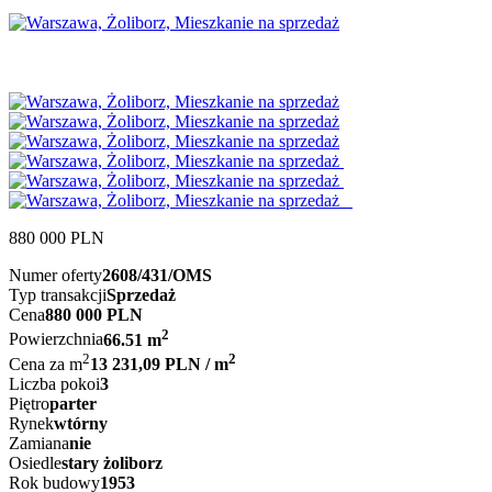
880 000
PLN
Numer oferty
2608/431/OMS
Typ transakcji
Sprzedaż
Cena
880 000 PLN
2
Powierzchnia
66.51 m
2
2
Cena za m
13 231,09 PLN / m
Liczba pokoi
3
Piętro
parter
Rynek
wtórny
Zamiana
nie
Osiedle
stary żoliborz
Rok budowy
1953