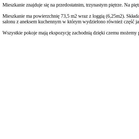
Mieszkanie znajduje się na przedostatnim, trzynastym piętrze. Na pi
Mieszkanie ma powierzchnię 73,5 m2 wraz z loggią (6,25m2). Składa
salonu z aneksem kuchennym w którym wydzielono również część ja
Wszystkie pokoje mają ekspozycję zachodnią dzięki czemu możemy po
Mieszkanie jest kompletnie wykończone i umeblowane.
Powierzchnia poszczególnych pomieszczeń:
- przedpokój 6,52 m2
- łazienka z wc 6,02 m2
- pokój 12,49 m2
- pokój 11,17 m2
- pokój z aneksem kuchennym 29,12 m2
- garderoba 2 m2
Dodatkowo do lokalu przynależy powiększone i bardzo wygodne miej