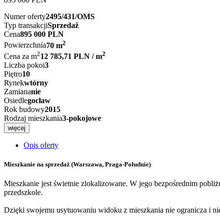
Numer oferty
2495/431/OMS
Typ transakcji
Sprzedaż
Cena
895 000 PLN
2
Powierzchnia
70 m
2
2
Cena za m
12 785,71 PLN / m
Liczba pokoi
3
Piętro
10
Rynek
wtórny
Zamiana
nie
Osiedle
gocław
Rok budowy
2015
Rodzaj mieszkania
3-pokojowe
więcej
Opis oferty
Mieszkanie na sprzedaż
(Warszawa, Praga-Południe)
Mieszkanie jest świetnie zlokalizowane. W jego bezpośrednim pobli
przedszkole.
Dzięki swojemu usytuowaniu widoku z mieszkania nie ogranicza i nie