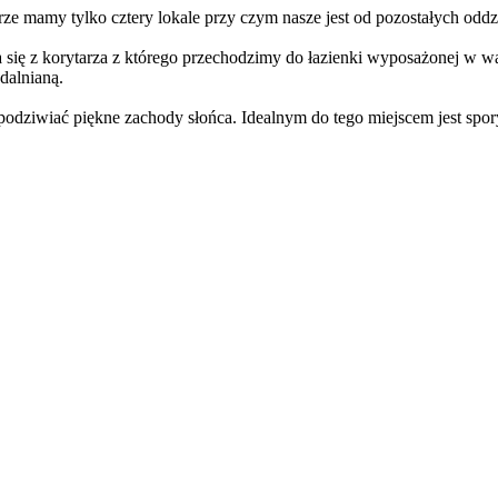
ętrze mamy tylko cztery lokale przy czym nasze jest od pozostałych o
 się z korytarza z którego przechodzimy do łazienki wyposażonej w wa
dalnianą.
dziwiać piękne zachody słońca. Idealnym do tego miejscem jest spor
sce w garażu na poziomie (0) oraz komórka lokatorska (2,32m2) - dl