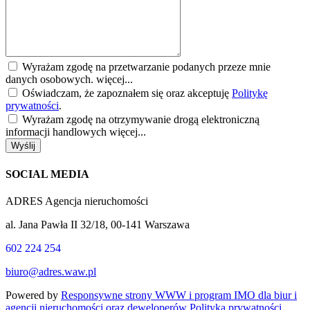
Wyrażam zgodę na przetwarzanie podanych przeze mnie
danych osobowych.
więcej...
Oświadczam, że zapoznałem się oraz akceptuję
Politykę
prywatności
.
Wyrażam zgodę na otrzymywanie drogą elektroniczną
informacji handlowych
więcej...
Wyślij
SOCIAL MEDIA
ADRES Agencja nieruchomości
al. Jana Pawła II 32/18, 00-141 Warszawa
602 224 254
biuro@adres.waw.pl
Powered by
Responsywne strony WWW i program IMO dla biur i
agencji nieruchomości oraz deweloperów
Polityka prywatności