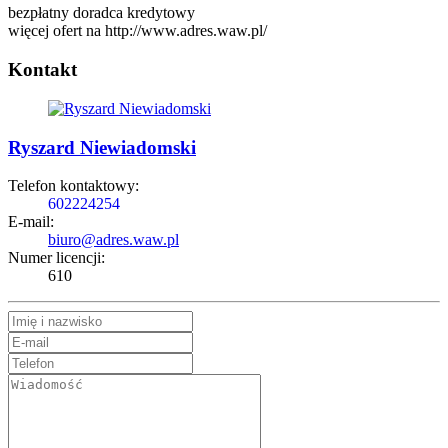
bezpłatny doradca kredytowy
więcej ofert na http://www.adres.waw.pl/
Kontakt
Ryszard Niewiadomski
Telefon kontaktowy:
602224254
E-mail:
biuro@adres.waw.pl
Numer licencji:
610